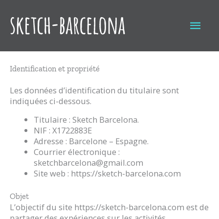
Aller
au
Men
contenu
princ
Identification et propriété
Les données d’identification du titulaire sont
indiquées ci-dessous.
Titulaire : Sketch Barcelona.
NIF : X1722883E
Adresse : Barcelone – Espagne.
Courrier électronique :
sketchbarcelona@gmail.com
Site web : https://sketch-barcelona.com
Objet
L’objectif du site https://sketch-barcelona.com est de
partager des expériences sur les activités