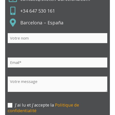
+34 647 530 161
Barcelona – España
Veuillez
laisser
ce
champ
vide.
J'ai lu et j'accepte la
Politique de
confidentialité