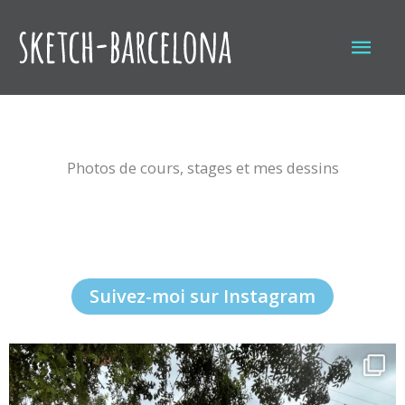
Aller
au
Men
contenu
princ
Photos de cours, stages et mes dessins
Suivez-moi sur Instagram