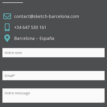
contact@sketch-barcelona.com
+34 647 530 161
Barcelona – España
Veuillez
laisser
ce
champ
vide.