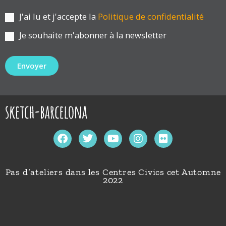
J'ai lu et j'accepte la
Politique de confidentialité
Je souhaite m'abonner à la newsletter
F
T
Y
I
F
a
w
o
n
l
c
i
u
s
i
e
t
t
t
c
Pas d’ateliers dans les Centres Civics cet Automne
b
t
u
a
k
2022
o
e
b
g
r
o
r
e
r
k
a
m