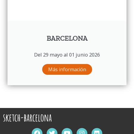
BARCELONA
Del 29 mayo al 01 junio 2026
Más información
F
T
Y
I
F