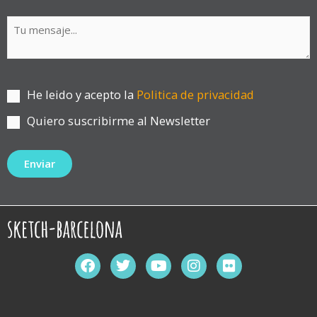
He leido y acepto la
Politica de privacidad
Quiero suscribirme al Newsletter
F
T
Y
I
F
a
w
o
n
l
c
i
u
s
i
e
t
t
t
c
b
t
u
a
k