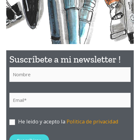
¿Qué
Suscríbete a mi newsletter !​
material
utilizar?
Descubre aquí el material
He leido y acepto la
Politica de privacidad
que recomiendo