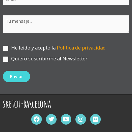
He leido y acepto la
Politica de privacidad
Quiero suscribirme al Newsletter
F
T
Y
I
F
a
w
o
n
l
c
i
u
s
i