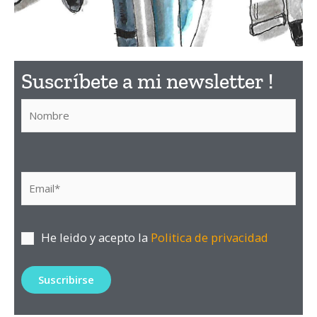
¿Qué
Suscríbete a mi newsletter !​
material
utilizar?
Descubre aquí el material
que recomiendo
He leido y acepto la
Politica de privacidad