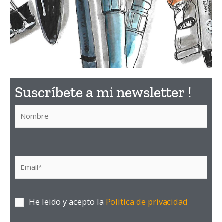
¿Qué
Suscríbete a mi newsletter !​
material
utilizar?
Descubre aquí el material
que recomiendo
He leido y acepto la
Politica de privacidad