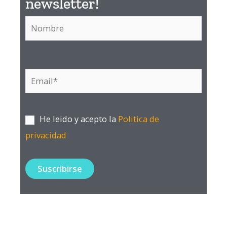
newsletter!​
p
o
r
:
He leido y acepto la
Politica de
privacidad