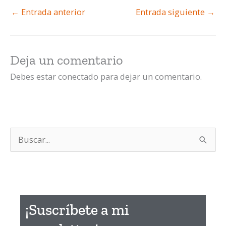
←
Entrada anterior
Entrada siguiente
→
Deja un comentario
Debes estar conectado para dejar un comentario.
B
u
s
c
a
¡Suscríbete a mi
r