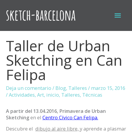
Ir
al
Men
contenido
princ
Taller de Urban
Sketching en Can
Felipa
Deja un comentario
/
Blog
,
Talleres
/
marzo 15, 2016
/
Actividades
,
Art
,
inicio
,
Talleres
,
Técnicas
A partir del 13.04.2016, Primavera de Urban
Sketching
en el
C
entro Cívico Can Felipa.
Descubre el
dibujo al aire libre,
y aprende a plasmar