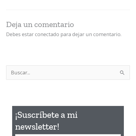
Deja un comentario
Debes estar conectado para dejar un comentario.
B
u
s
c
a
¡Suscríbete a mi
r
newsletter!​
p