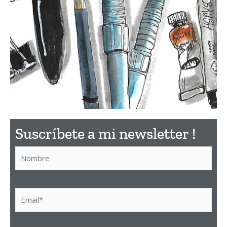
¿Qué
Suscríbete a mi newsletter !​
material
utilizar?
Descubre aquí el material